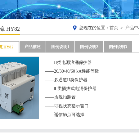
您现在的位置：
首页
>
产品中
交流 HY82
产品描述
图例说明1
图例说明2
图例说明3
流 HY82
——II类电源浪涌保护器

——20/30/40/60 kA性能等级

——多通道II类保护器

——Ⅱ 类插拔式电涌保护器

——热脱扣装置

——可视状态指示窗口

——遥信触点可选择