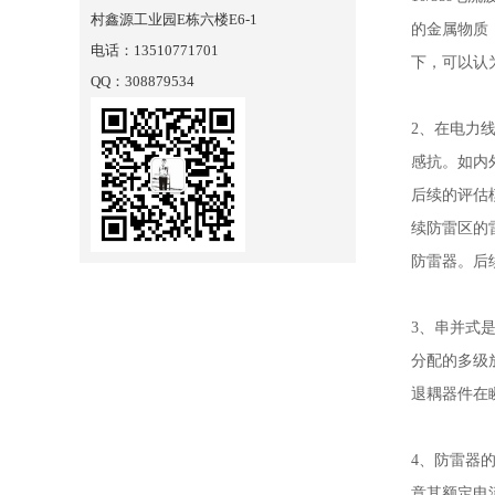
村鑫源工业园E栋六楼E6-1
的金属物质
电话：13510771701
下，可以认
QQ：308879534
2、在电力
感抗。如内
后续的评估
续防雷区的
防雷器。后
3、串并式
分配的多级
退耦器件在
4、防雷器
意其额定电