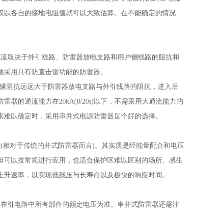
仅以各自的接地电阻值就可以大致估算。在不能确定的情况
电流取决于外引线路、防雷器放电支路和用户侧线路的阻抗和
须采用具有防直击雷功能的防雷器。
绝缘阻抗远远大于防雷器放电支路与外引线路的阻抗，进入后
的通流能力在20kA(8/20s)以下，不需采用大通流能力的
素难以确定时，采用串并式电源防雷器是个好的选择。
(相对于传统的并式防雷器而言)。其实质是经能量配合和电压
但可以按常规进行应用，也适合保护区难以区别的场所。感生
上升速率，以实现低残压与长寿命以及极快的响应时间。
装在引电路中所有部件的额定电压为准。串并式防雷器还需注