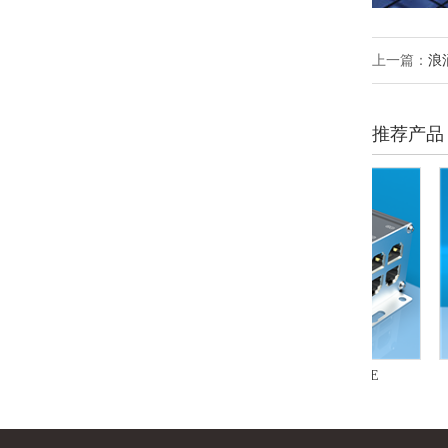
上一篇：
浪
推荐产品
电源+485
HSD-YG 八路 百兆|千兆|PoE