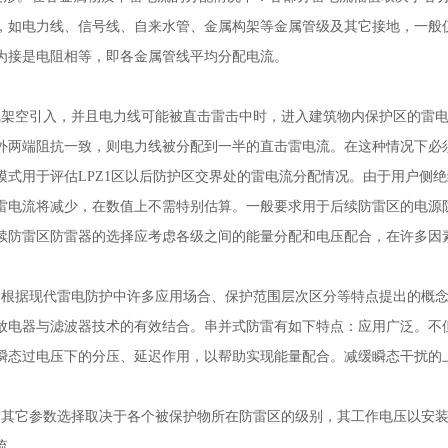
，如电力线、信号线、自来水管、金属构架等金属管级及其它接地，一般
为接是电阻相等，即各金属管线平均分配电流。
线架空引入，并且电力线可能被直击雷击中时，进入建筑物内保护区的雷
外两端阻抗一致，则电力线被分配到一半的直击雷电流。在这种情况下必
模式用于评估LPZ1区以后防护区交界处的雷电流分配情况。由于用户侧
雷电流将减少，在数值上不需特别估算。一般要求用于后续防雷区的电源防雷器
续防雷区防雷器的选择应考虑各级之间的能量分配和电压配合，在许多因
是根据现代雷电防护中许多应用场合、保护范围层次区分等特点提出的概念
放电器与滤波器技术的有效结合。串并式防雷有如下特点：应用广泛。不
瞬态过电压下的分压、延迟作用，以帮助实现能量配合。减缓瞬态干扰的
的其它参数选择取决于各个被保护物所在防雷区的级别，其工作电压以安
流。