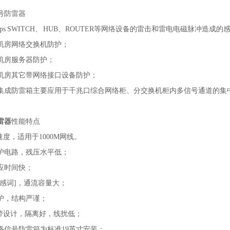
号防雷器
Mbps SWITCH、 HUB、ROUTER等网络设备的雷击和雷电电磁脉冲造成
机房网络交换机防护；
机房服务器防护；
机房其它带网络接口设备防护；
口集成防雷箱主要应用于千兆口综合网络柜、分交换机柜内多信号通道的集
雷器
性能特点
输速度，适用于1000M网线。
护电路，残压水平低；
应时间快；
敏感词]，通流容量大；
护，结构严谨；
微带设计，隔离好，线扰低；
网络信号防雷箱为标准19英寸安装；