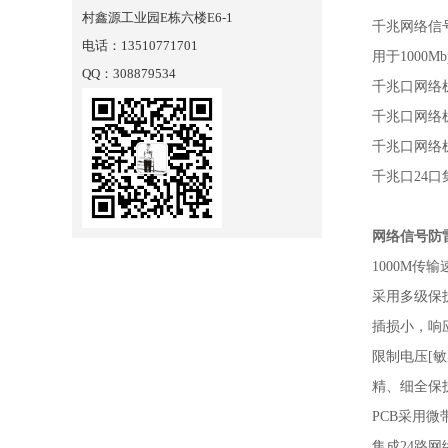
村鑫源工业园E栋六楼E6-1
千兆网络信
电话：13510771701
用于1000
QQ：308879534
千兆口网络
千兆口网络
千兆口网络
千兆口24
网络信号防
1000M传
采用多级保
插损小，响
限制电压[
精、细全保
PCB采用
集成24路