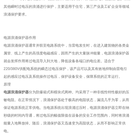
其他瞬时过电压的浪涌进行保护，主要适用于住宅，第三产业及工矿企业等领域
浪涌保护要求。
电源浪涌保护器作用
电源浪涌保护器通常并联至电路系统中，当雷电发生时，在进入建筑物的各类金
属管、线上产生的高强度电磁感应，因而产生的大量脉冲能量，电源浪涌保护器
就会发挥作用将过电流导入到大地，降低设备各端口的电位差。适合于
220/380V供配电系统的瞬态过电压保护，该产品可以及其有效地抑制由雷电引
起的感应过电压及系统操作过电压，保护设备安全，保障系统的正常运行。
原理
电源浪涌保护器
分为防爆箱式和模块式两种。均采用了一种非线性特性极好的压
敏电阻。在正常情况下，浪涌保护器处于极高的电阻状态，漏流几乎为零，从而
保证电源系统正常供电。当电源系统出现浪涌过压时，电源浪涌保护器立即在纳
秒级的时间内导通，将过电压的幅值限值在设备的安全工作范围内，同时将浪涌
能量入地释放掉。随后，浪涌保护器又迅速变为高阻状态，从而不影响正常供
电。